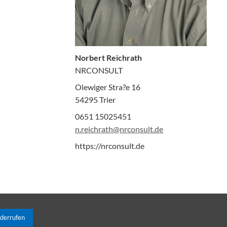
Norbert Reichrath
NRCONSULT
Olewiger Stra?e 16
54295 Trier
0651 15025451
n.reichrath@nrconsult.de
https://nrconsult.de
iderrufen