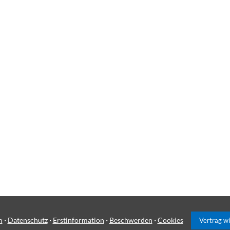
·
·
·
·
m
Datenschutz
Erstinformation
Beschwerden
Cookies
Vertrag w