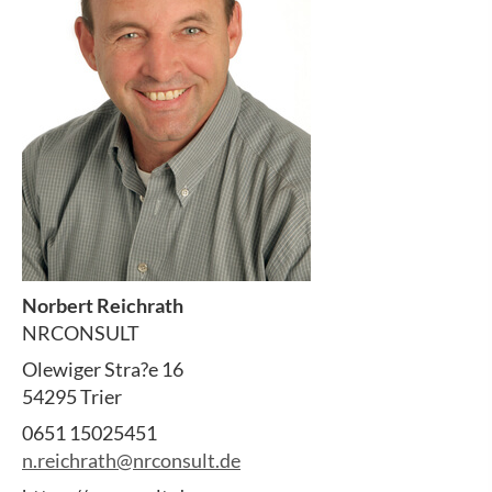
Norbert Reichrath
NRCONSULT
Olewiger Stra?e 16
54295 Trier
0651 15025451
n.reichrath@nrconsult.de