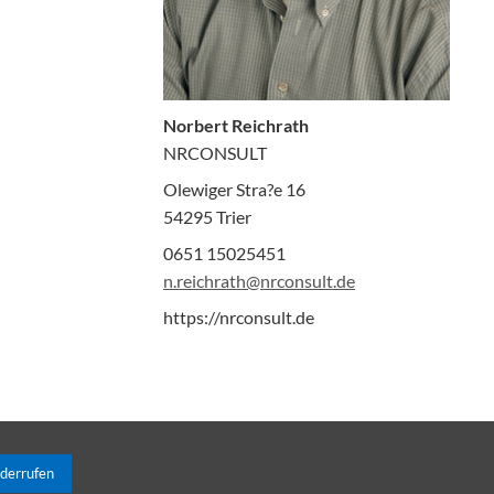
Norbert Reichrath
NRCONSULT
Olewiger Stra?e 16
54295 Trier
0651 15025451
n.reichrath@nrconsult.de
https://nrconsult.de
iderrufen