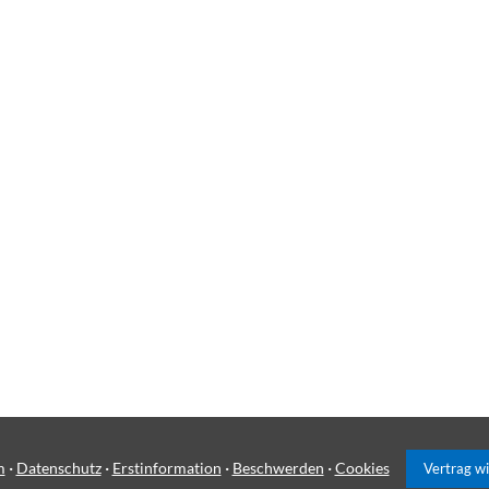
·
·
·
·
m
Datenschutz
Erstinformation
Beschwerden
Cookies
Vertrag w